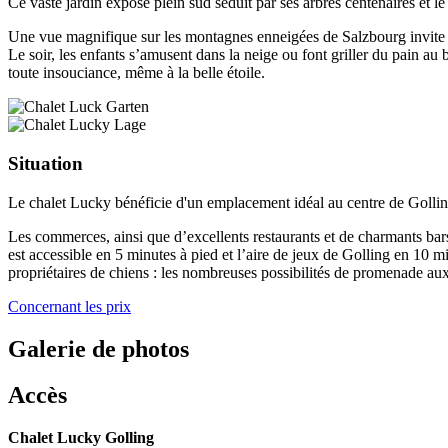
Ce vaste jardin exposé plein sud séduit par ses arbres centenaires et le
Une vue magnifique sur les montagnes enneigées de Salzbourg invite à
Le soir, les enfants s’amusent dans la neige ou font griller du pain a
toute insouciance, même à la belle étoile.
Situation
Le chalet Lucky bénéficie d'un emplacement idéal au centre de Golling,
Les commerces, ainsi que d’excellents restaurants et de charmants bars
est accessible en 5 minutes à pied et l’aire de jeux de Golling en 10 m
propriétaires de chiens : les nombreuses possibilités de promenade au
Concernant les prix
Galerie de photos
Accès
Chalet Lucky Golling