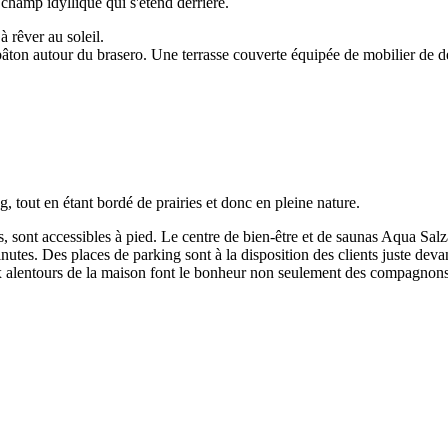
 champ idyllique qui s'étend derrière.
 rêver au soleil.
u bâton autour du brasero. Une terrasse couverte équipée de mobilier de 
 tout en étant bordé de prairies et donc en pleine nature.
, sont accessibles à pied. Le centre de bien-être et de saunas Aqua Salz
inutes. Des places de parking sont à la disposition des clients juste de
x alentours de la maison font le bonheur non seulement des compagnons à