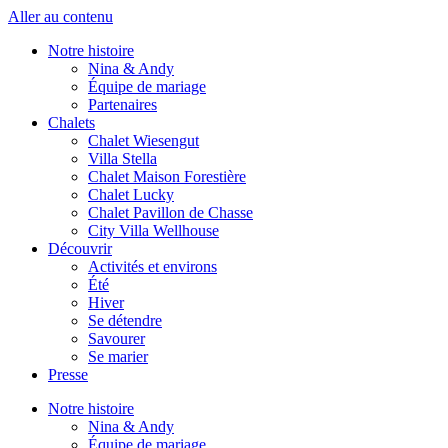
Aller au contenu
Notre histoire
Nina & Andy
Équipe de mariage
Partenaires
Chalets
Chalet Wiesengut
Villa Stella
Chalet Maison Forestière
Chalet Lucky
Chalet Pavillon de Chasse
City Villa Wellhouse
Découvrir
Activités et environs
Été
Hiver
Se détendre
Savourer
Se marier
Presse
Notre histoire
Nina & Andy
Équipe de mariage