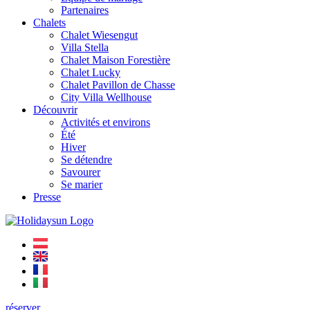
Partenaires
Chalets
Chalet Wiesengut
Villa Stella
Chalet Maison Forestière
Chalet Lucky
Chalet Pavillon de Chasse
City Villa Wellhouse
Découvrir
Activités et environs
Été
Hiver
Se détendre
Savourer
Se marier
Presse
réserver