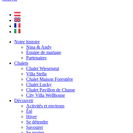
Notre histoire
Nina & Andy
Équipe de mariage
Partenaires
Chalets
Chalet Wiesengut
Villa Stella
Chalet Maison Forestière
Chalet Lucky
Chalet Pavillon de Chasse
City Villa Wellhouse
Découvrir
Activités et environs
Été
Hiver
Se détendre
Savourer
Se marier