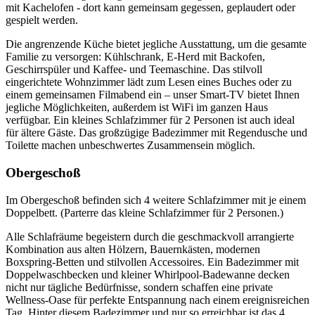
mit Kachelofen - dort kann gemeinsam gegessen, geplaudert oder
gespielt werden.
Die angrenzende Küche bietet jegliche Ausstattung, um die gesamte
Familie zu versorgen: Kühlschrank, E-Herd mit Backofen,
Geschirrspüler und Kaffee- und Teemaschine. Das stilvoll
eingerichtete Wohnzimmer lädt zum Lesen eines Buches oder zu
einem gemeinsamen Filmabend ein – unser Smart-TV bietet Ihnen
jegliche Möglichkeiten, außerdem ist WiFi im ganzen Haus
verfügbar. Ein kleines Schlafzimmer für 2 Personen ist auch ideal
für ältere Gäste. Das großzügige Badezimmer mit Regendusche und
Toilette machen unbeschwertes Zusammensein möglich.
Obergeschoß
Im Obergeschoß befinden sich 4 weitere Schlafzimmer mit je einem
Doppelbett. (Parterre das kleine Schlafzimmer für 2 Personen.)
Alle Schlafräume begeistern durch die geschmackvoll arrangierte
Kombination aus alten Hölzern, Bauernkästen, modernen
Boxspring-Betten und stilvollen Accessoires. Ein Badezimmer mit
Doppelwaschbecken und kleiner Whirlpool-Badewanne decken
nicht nur tägliche Bedürfnisse, sondern schaffen eine private
Wellness-Oase für perfekte Entspannung nach einem ereignisreichen
Tag. Hinter diesem Badezimmer und nur so erreichbar ist das 4